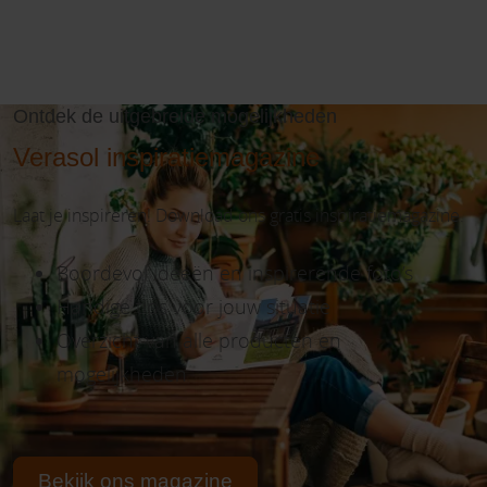
Ontdek de uitgebreide mogelijkheden
Verasol inspiratiemagazine
Laat je inspireren! Download ons gratis inspiratiemagazine.
Boordevol ideeën en inspirerende foto’s
Handige tips voor jouw situatie
Overzicht van alle producten en
mogelijkheden
Bekijk ons magazine