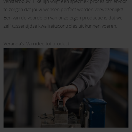
vensterbouw. Elke lijn volgt een specifiek proces om ervoor
te zorgen dat jouw wensen perfect worden verwezenlijkt!
Een van de voordelen van onze eigen productie is dat we
zelf tussentijdse kwaliteitscontroles uit kunnen voeren.
Veranda's: Van idee tot product