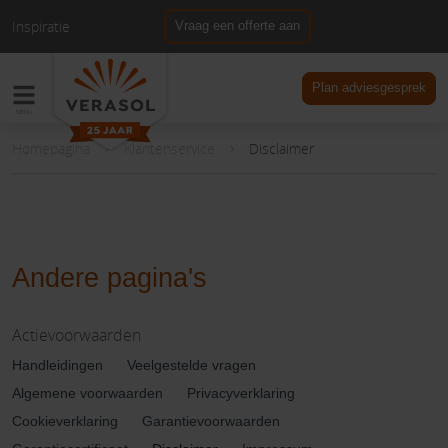
Inspiratie
Vraag een offerte aan
NL
DE
Plan adviesgesprek
Homepagina
Klantenservice
Disclaimer
Andere pagina's
Actievoorwaarden
Handleidingen
Veelgestelde vragen
Algemene voorwaarden
Privacyverklaring
Cookieverklaring
Garantievoorwaarden