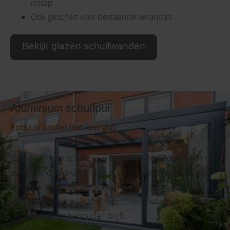
instap
Ook geschikt voor bestaande veranda’s
Bekijk glazen schuifwanden
Aluminium schuifpui
Robuust profiel met veel glas
Een aluminium schuifpui past bij een veranda waarin de
schuifwand nadrukkelijker onderdeel mag zijn van het
ontwerp. De zichtbare aluminium omlijsting geeft de
glaspartijen meer lijn en body, terwijl het lichte karakter
van de veranda behouden blijft.