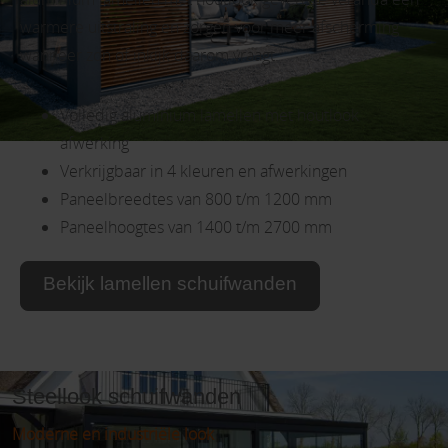
warmere uitstraling en zorgen voor meer afscherming
wanneer zon of inkijk daarom vraagt.
Volledig aluminium lamellen met houtlook
afwerking
Verkrijgbaar in 4 kleuren en afwerkingen
Paneelbreedtes van 800 t/m 1200 mm
Paneelhoogtes van 1400 t/m 2700 mm
Bekijk lamellen schuifwanden
Steellook schuifwanden
Moderne en industriële look