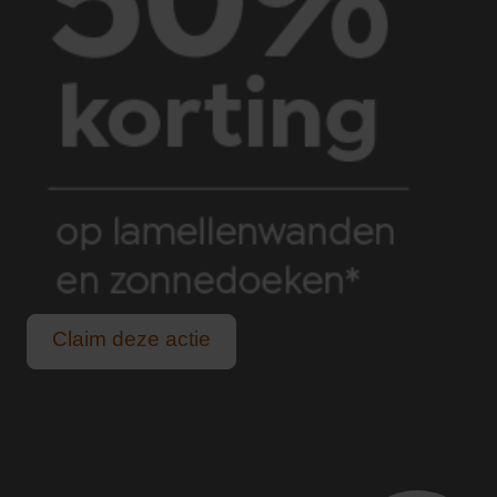
Claim deze actie
Geen last van felle zon of een zomerse bui.
Voor alle buitenleven liefhebbers.
Genieten van lange, lichte zomeravonden.