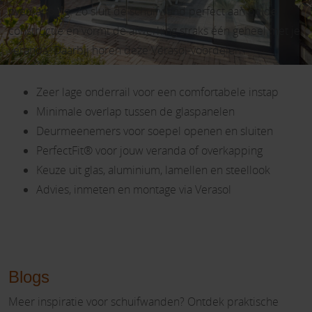
overkapping. Zo sluit de schuifwand perfect aan op de
constructie en vormt de afwerking straks één geheel met je
veranda. Daarbij horen deze Verasol-voordelen:
Zeer lage onderrail voor een comfortabele instap
Minimale overlap tussen de glaspanelen
Deurmeenemers voor soepel openen en sluiten
PerfectFit® voor jouw veranda of overkapping
Keuze uit glas, aluminium, lamellen en steellook
Advies, inmeten en montage via Verasol
Blogs
Meer inspiratie voor schuifwanden? Ontdek praktische