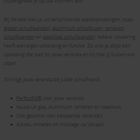
buitengevoel je op dat moment wilt.
Bij Verasol kies je uit verschillende wandoplossingen, zoals
glazen schuifwanden
,
aluminium schuifpuien
,
lamellen
schuifwanden
en
steellook schuifwanden
. Iedere uitvoering
heeft een eigen uitstraling en functie. Zo vind je altijd een
oplossing die past bij jouw veranda en bij hoe jij buiten wilt
zitten.
Zo krijgt jouw veranda de juiste schuifwand:
PerfectFit®
voor jouw veranda
Keuze uit glas, aluminium, lamellen en steellook
Ook geschikt voor bestaande veranda's
Advies, inmeten en montage via Verasol