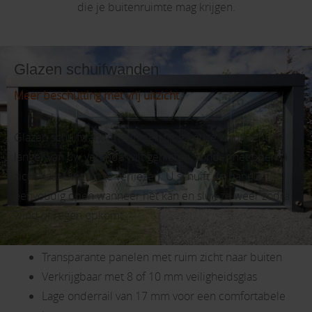
die je buitenruimte mag krijgen.
Glazen schuifwanden
Meer beschutting met vrij uitzicht
Glazen schuifwanden zijn een fijne keuze wanneer u
langer van uw veranda wilt genieten, zonder het open
zicht naar uw tuin te verliezen. U schuift de panelen
eenvoudig open wanneer het kan en sluit ze weer zodra
wind of regen opkomt.
Transparante panelen met ruim zicht naar buiten
Verkrijgbaar met 8 of 10 mm veiligheidsglas
Lage onderrail van 17 mm voor een comfortabele