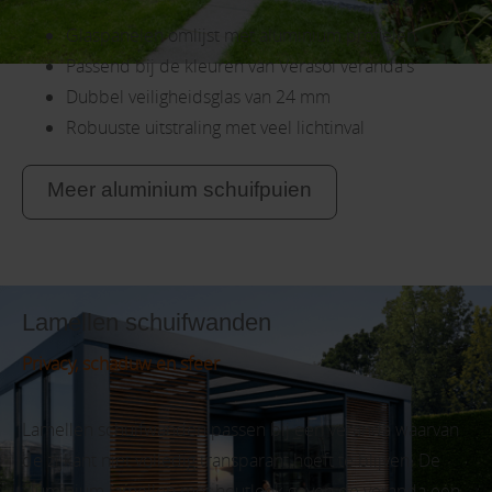
Glaspanelen omlijst met aluminium profielen
Passend bij de kleuren van Verasol veranda's
Dubbel veiligheidsglas van 24 mm
Robuuste uitstraling met veel lichtinval
Meer aluminium schuifpuien
Lamellen schuifwanden
Privacy, schaduw en sfeer
Lamellen schuifwanden passen bij een veranda waarvan
de zijkant niet volledig transparant hoeft te blijven. De
aluminium lamellen met houtlook geven de veranda een