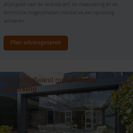
altijd goed naar de veranda zelf, de maatvoering en de
technische mogelijkheden voordat we een oplossing
adviseren.
Plan adviesgesprek
Een schuifwand met
perfecte
afwerking
Geen veranda is hetzelfde. Daarom wordt een Verasol
schuifwand per situatie samengesteld en zorgvuldig
ingemeten. Met ons
PerfectFit®
systeem stemmen we de
breedte, hoogte en aansluiting af op jouw veranda of