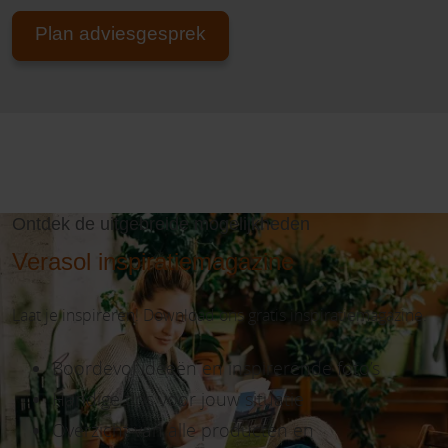
Plan adviesgesprek
Ontdek de uitgebreide mogelijkheden
Verasol inspiratiemagazine
Laat je inspireren! Download ons gratis inspiratiemagazine.
Boordevol ideeën en inspirerende foto’s
Handige tips voor jouw situatie
Overzicht van alle producten en