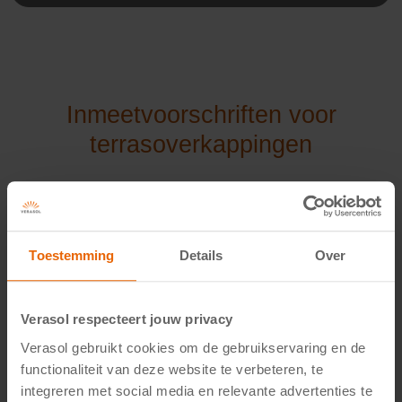
Inmeetvoorschriften voor
terrasoverkappingen
Volg onderstaande stappen wanneer je wil gaan
meten voor een overkapping van Verasol bij jou
thuis.
Toestemming
Details
Over
1. Meet de
breedte
van de overkapping
Verasol respecteert jouw privacy
Meet de breedte (B) van de overkapping van de linker-
Verasol gebruikt cookies om de gebruikservaring en de
buitenste rand tot de rechter-buitenste rand.
functionaliteit van deze website te verbeteren, te
integreren met social media en relevante advertenties te