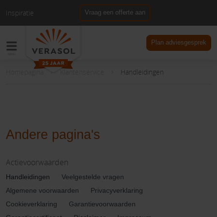
Inspiratie
Vraag een offerte aan
NL
DE
Plan adviesgesprek
Homepagina
Klantenservice
Handleidingen
Andere pagina's
Actievoorwaarden
Handleidingen
Veelgestelde vragen
Algemene voorwaarden
Privacyverklaring
Cookieverklaring
Garantievoorwaarden