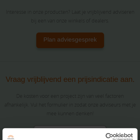
Interesse in onze producten? Laat je vrijblijvend adviseren
bij een van onze winkels of dealers.
Plan adviesgesprek
Vraag vrijblijvend een prijsindicatie aan.
De kosten voor een project zijn van veel factoren
afhankelijk. Vul het formulier in zodat onze adviseurs met je
mee kunnen denken!
Vraag een offerte aan