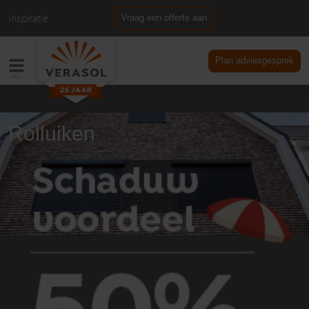
Inspiratie
Vraag een offerte aan
NL
DE
Plan adviesgesprek
Rolluiken