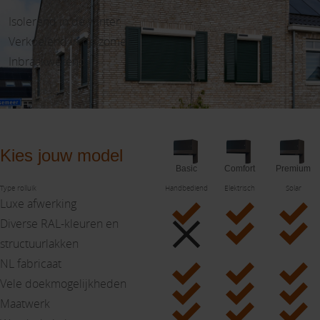
Isolerend in de winter
Verkoelend in de zomer
Inbraakwerend
Kies jouw model
Basic
Comfort
Premium
Type rolluik
Handbediend
Elektrisch
Solar
Luxe afwerking
Diverse RAL-kleuren en
structuur­lakken
NL fabricaat
Vele doek­mogelijk­heden
Maatwerk