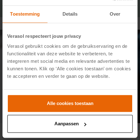
Toestemming
Details
Over
Verasol respecteert jouw privacy
Rolluiken bediening
Verasol gebruikt cookies om de gebruikservaring en de
Geavanceerde techniek
functionaliteit van deze website te verbeteren, te
integreren met social media en relevante advertenties te
Rolluiken van Verasol reageren op jouw opdracht, met één
kunnen tonen. Klik op ‘Alle cookies toestaan’ om cookies
swipe op je smartphone. Van
zonwering
tot verduistering,
te accepteren en verder te gaan op de website.
van isolatie tot privacy: jij regelt het allemaal, waar je ook
bent. Draadloos, stil en stijlvol geïntegreerd in je woning.
Alle cookies toestaan
Plan adviesgesprek
Aanpassen