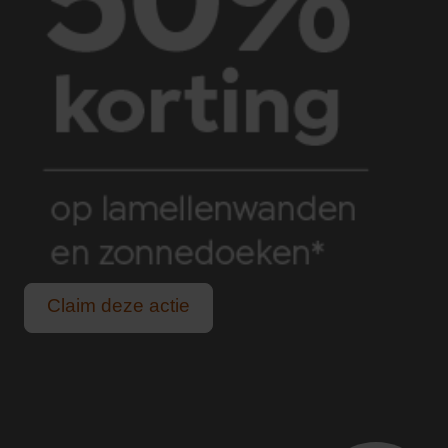
Claim deze actie
Geen last van felle zon of een zomerse bui.
Voor alle buitenleven liefhebbers.
Genieten van lange, lichte zomeravonden.