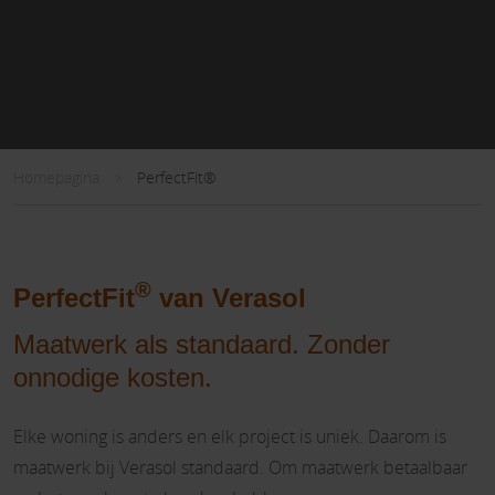
Homepagina
PerfectFit®
®
PerfectFit
van Verasol
Maatwerk als standaard. Zonder
onnodige kosten.
Elke woning is anders en elk project is uniek. Daarom is
maatwerk bij Verasol standaard. Om maatwerk betaalbaar