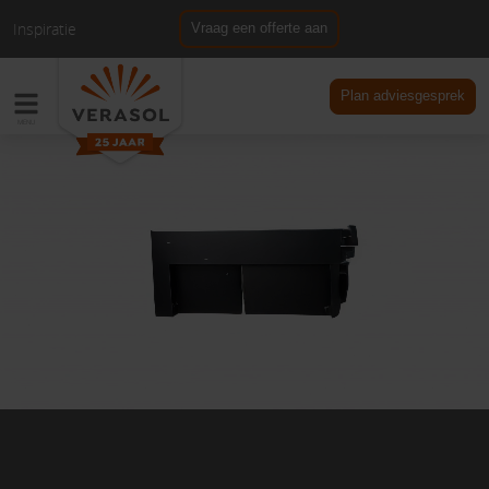
Inspiratie
Vraag een offerte aan
NL
DE
Plan adviesgesprek