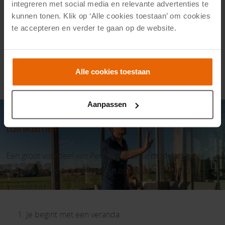
geheel.
integreren met social media en relevante advertenties te
kunnen tonen. Klik op ‘Alle cookies toestaan’ om cookies
te accepteren en verder te gaan op de website.
Vraag een offerte aan
Alle cookies toestaan
Aanpassen
Vandaag een veranda, morgen een
tuinkamer
®
Een groot voordeel van PerfectFit
is de
modulariteit
. Je
kunt je overkapping in stappen opbouwen zonder dat dit
extra geld kost.
Je begint met een veranda.