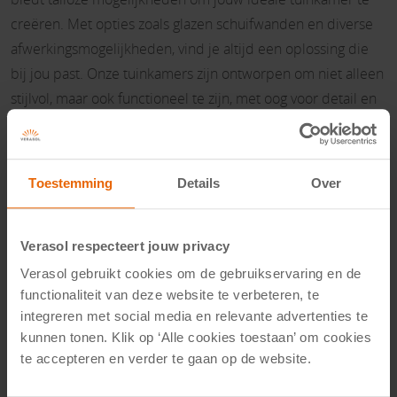
creëren. Met opties zoals glazen schuifwanden en diverse
afwerkingsmogelijkheden, vind je altijd een oplossing die
bij jou past. Onze tuinkamers zijn ontworpen om niet alleen
stijlvol, maar ook functioneel te zijn, met oog voor detail en
gebruiksgemak.
Wil je meer weten over hoe je jouw tuinkamer optimaal
Toestemming
Details
Over
kunt inrichten en welke planten het beste passen? Lees dan
onze andere blogs
en ontdek alle tips en inspiratie die je
Verasol respecteert jouw privacy
nodig hebt.
Verasol gebruikt cookies om de gebruikservaring en de
functionaliteit van deze website te verbeteren, te
Met de juiste kennis en maatregelen kun je volop genieten
integreren met social media en relevante advertenties te
van je tuinkamer, zonder je zorgen te maken over
kunnen tonen. Klik op ‘Alle cookies toestaan’ om cookies
condensvorming. Ventileer regelmatig, kies je planten
te accepteren en verder te gaan op de website.
zorgvuldig en houd je tuinkamer schoon. Zo creëer je een