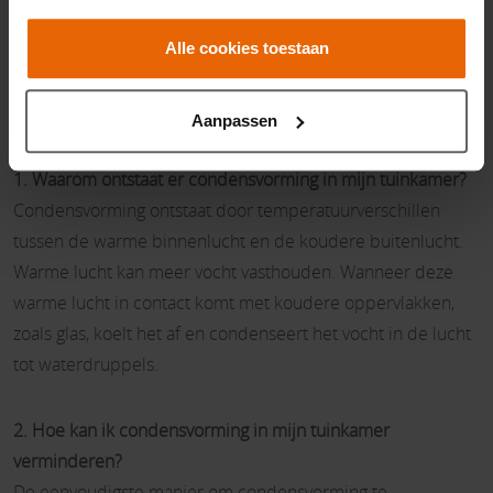
comfortabele en uitnodigende ruimte waar je het hele jaar
door van kunt genieten.
Alle cookies toestaan
Veelgestelde vragen over condensvorming in een
Aanpassen
tuinkamer
1. Waarom ontstaat er condensvorming in mijn tuinkamer?
Condensvorming ontstaat door temperatuurverschillen
tussen de warme binnenlucht en de koudere buitenlucht.
Warme lucht kan meer vocht vasthouden. Wanneer deze
warme lucht in contact komt met koudere oppervlakken,
zoals glas, koelt het af en condenseert het vocht in de lucht
tot waterdruppels.
2. Hoe kan ik condensvorming in mijn tuinkamer
verminderen?
De eenvoudigste manier om condensvorming te