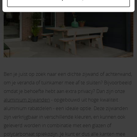
Ben je juist op zoek naar een dichte zijwand of achterwand,
om je veranda of tuinkamer mee af te sluiten? Bijvoorbeeld
omdat je behoefte hebt aan extra privacy? Dan zijn onze
aluminium zijwanden
- opgebouwd uit hoge kwaliteit
aluminium rabatdelen - een ideale optie. Deze zijwanden
zijn verkrijgbaar in verschillende kleuren, en kunnen ook
geleverd worden in combinatie met een glazen of
polycarbonaat spiekozijn. Je kunt er dus alle kanten mee