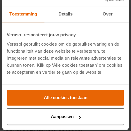
een glazen dak.
Toestemming
Details
Over
Nadelen van een
polycarbonaat dak
Verasol respecteert jouw privacy
Levensduur: De levensduur van polycarbonaat is over
Verasol gebruikt cookies om de gebruikservaring en de
het algemeen korter dan die van glas.
functionaliteit van deze website te verbeteren, te
Gevoeligheid voor schoonmaakmiddelen: Bepaalde
integreren met social media en relevante advertenties te
schoonmaakmiddelen kunnen het oppervlak van
kunnen tonen. Klik op ‘Alle cookies toestaan’ om cookies
te accepteren en verder te gaan op de website.
polycarbonaat beschadigen. Gebruik daarom idealiter
de schoonmaakset van Verasol.
Zonnestraling: In vergelijking met glas laat
polycarbonaat minder licht door, vooral bij de opale
Alle cookies toestaan
variant.
Minder geluidsisolatie: Polycarbonaat dempt geluid
Aanpassen
minder effectief dan glas.
Kies op basis van jouw behoeften