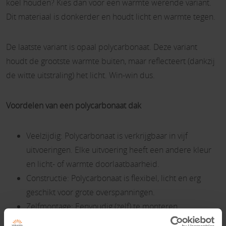
koel houden? Kies dan voor een warmte werende variant.
Dit materiaal is donkerder en houdt licht en warmte tegen.
De laatste variant is opaal polycarbonaat. Deze variant
houdt de grootste warmte buiten, maar reflecteert (dankzij
de witte uitstraling) het licht. Win-win dus.
Voordelen van een polycarbonaat dak
Veelzijdig: Polycarbonaat is verkrijgbaar in vijf
uitvoeringen. Elke uitvoering heeft een andere kleur
en licht- of warmte doorlaatbaarheid.
Constructie: Polycarbonaat is flexibel, licht en erg
geschikt voor grote overspanningen.
Zelfmontage: Eenvoudig (zelf) te monteren.
Kosten: Polycarbonaat is goedkoper in aanschaf dan