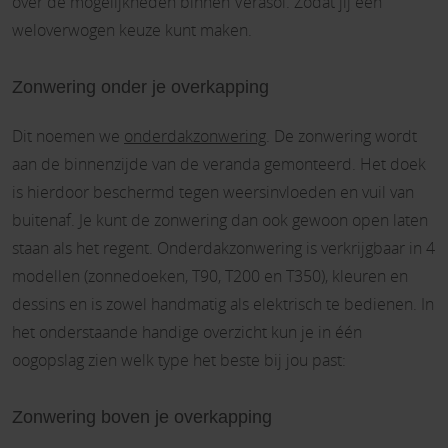
over de mogelijkheden binnen Verasol. Zodat jij een
weloverwogen keuze kunt maken.
Zonwering onder je overkapping
Dit noemen we
onderdakzonwering
. De zonwering wordt
aan de binnenzijde van de veranda gemonteerd. Het doek
is hierdoor beschermd tegen weersinvloeden en vuil van
buitenaf. Je kunt de zonwering dan ook gewoon open laten
staan als het regent. Onderdakzonwering is verkrijgbaar in 4
modellen (zonnedoeken, T90, T200 en T350), kleuren en
dessins en is zowel handmatig als elektrisch te bedienen. In
het onderstaande handige overzicht kun je in één
oogopslag zien welk type het beste bij jou past:
Zonwering boven je overkapping