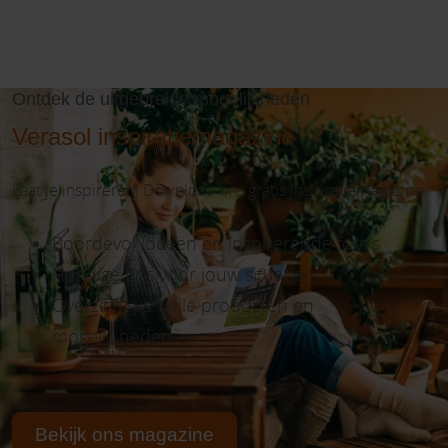
Ontdek de uitgebreide mogelijkheden
Verasol inspiratiemagazine
Laat je inspireren! Download ons gratis inspiratiemagazine.
Boordevol ideeën en inspirerende foto’s
Handige tips voor jouw situatie
Overzicht van alle producten en
mogelijkheden
Bekijk ons magazine