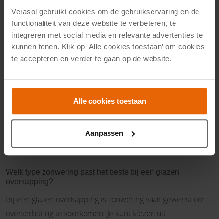
buurt.
Verasol gebruikt cookies om de gebruikservaring en de
functionaliteit van deze website te verbeteren, te
Veelgestelde vragen
integreren met social media en relevante advertenties te
kunnen tonen. Klik op ‘Alle cookies toestaan’ om cookies
Wat is het verschil tussen zonwering onder en boven de
overkapping?
te accepteren en verder te gaan op de website.
Zonwering onder de overkapping (onderdakzonwering)
wordt aan de binnenkant van de veranda geplaatst,
Alle cookies toestaan
waardoor het doek beschermd is tegen weersinvloeden.
Bovendakzonwering wordt op het dak gemonteerd en
voorkomt dat de warmte van de zon het dak bereikt, wat de
Aanpassen
temperatuur onder de overkapping verlaagt.
Welk type zonwering past het beste bij een glazen
overkapping?
Bij een glazen overkapping is zonwering vaak gewenst om
oververhitting te voorkomen. Je kunt kiezen uit