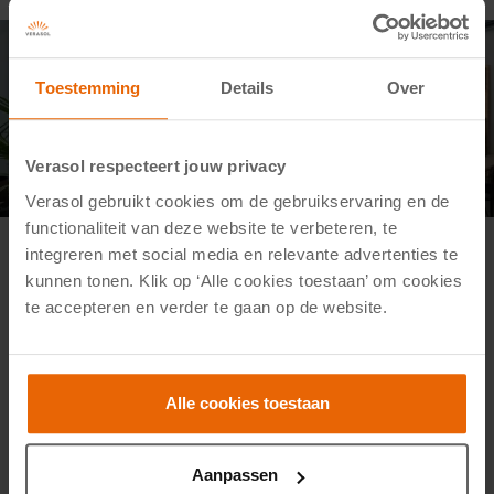
Gehard veiligheidsglas voor
glasschuifwanden
Toestemming
Details
Over
Voor glasschuifwanden gebruikt Verasol gehard
Verasol respecteert jouw privacy
veiligheidsglas. Een glasschuifwand bestaat uit verticale
panelen die door een railsysteem schuiven. Daarvoor heb
Verasol gebruikt cookies om de gebruikservaring en de
functionaliteit van deze website te verbeteren, te
je glas nodig dat stevig is als wanddeel en tegelijk geschikt
integreren met social media en relevante advertenties te
is voor een bewegende constructie.
kunnen tonen. Klik op ‘Alle cookies toestaan’ om cookies
te accepteren en verder te gaan op de website.
ESG kan beter tegen stoten, buiging en
temperatuurverschillen dan gewoon glas. Dat maakt het
passend voor panelen die open en dicht worden
Alle cookies toestaan
geschoven en aan de zijkant van een veranda of terras
staan. Mocht het glas toch breken, dan valt het uiteen in
Aanpassen
kleine, relatief stompe stukjes. Zo sluit het breukgedrag aan