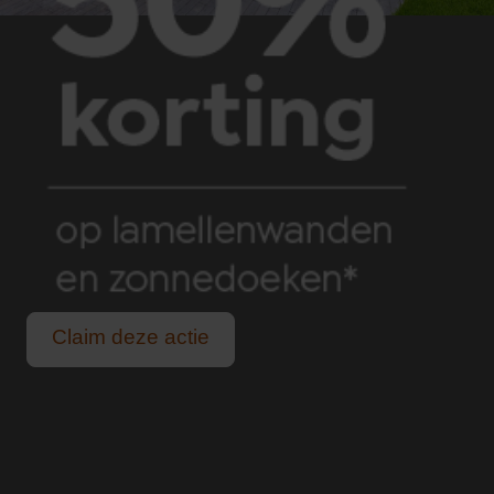
Claim deze actie
Geen last van felle zon of een zomerse bui.
Voor alle buitenleven liefhebbers.
Genieten van lange, lichte zomeravonden.