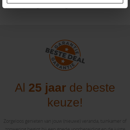
op de toepassing als verticale glasschuifwand.
Al
25 jaar
de beste
keuze!
Zorgeloos genieten van jouw (nieuwe) veranda, tuinkamer of
zonwering begint bij een goede voorbereiding en de juiste