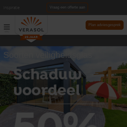
Inspiratie
Vraag een offerte aan
NL
DE
Plan adviesgesprek
Soorten veiligheidsglas