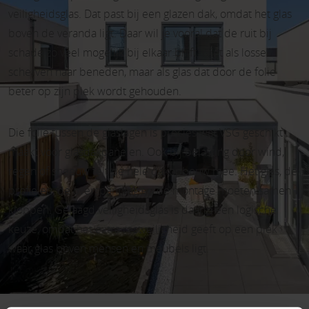
veiligheidsglas. Dat past bij een glazen dak, omdat het glas
boven de veranda ligt. Daar wil je vooral dat de ruit bij
schade zo veel mogelijk bij elkaar blijft. Niet als losse
scherven naar beneden, maar als glas dat door de folie
beter op zijn plek wordt gehouden.
Die folie tussen de glaslagen is precies wat VSG geschikt
maakt voor glasdakpanelen. Ook bij belasting door wind,
regen of sneeuw telt de hele dakopbouw mee. Het glas, de
profielen, de overspanning en de montage moeten samen
kloppen. Gelaagd veiligheidsglas is daarin een logische
keuze, omdat het extra restveiligheid geeft op een plek
waar glas boven mensen en meubels ligt.