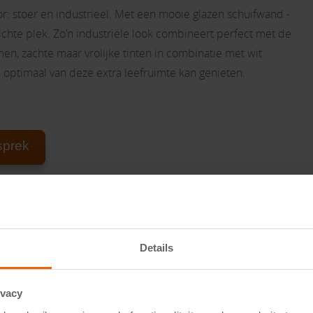
or: stoer en industrieel. Met een mooie glazen schuifwand -
ichte plek. Zo’n industriële look combineert perfect met de
men, zachte maar vrolijke tinten in combinatie met wit
n optimaal van deze extra leefruimte kan genieten.
sprek
Details
ivacy