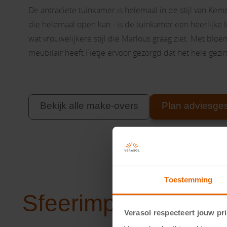
De antraciete tuinkamer is helemaal in de stijl van Kem
die helemaal open kan - is de tuinkamer een heerlijke l
wat vrouwelijkere stijl die Marlous graag ziet. Met bloe
meubilair heeft Fietje ervoor gezorgd dat het hele gezi
Bekijk alle make-overs
Plan adviesge
Toestemming
Sfeerimpressie
Verasol respecteert jouw pr