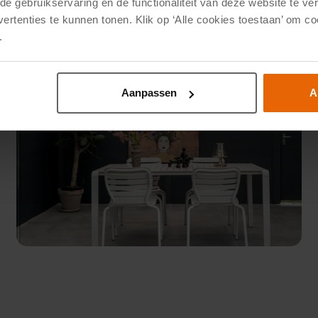
e gebruikservaring en de functionaliteit van deze website te ver
vertenties te kunnen tonen. Klik op ‘Alle cookies toestaan’ om c
.
Aanpassen
A