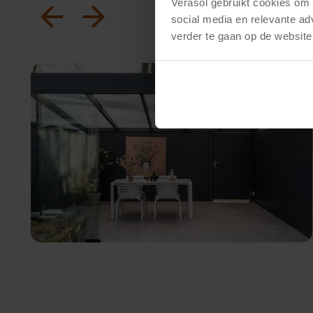
Verasol gebruikt cookies om d
social media en relevante ad
verder te gaan op de website