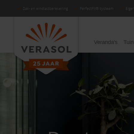
Dak- en windlastberekening
PerfectFit® systeem
Eigen
Veranda's
Tui