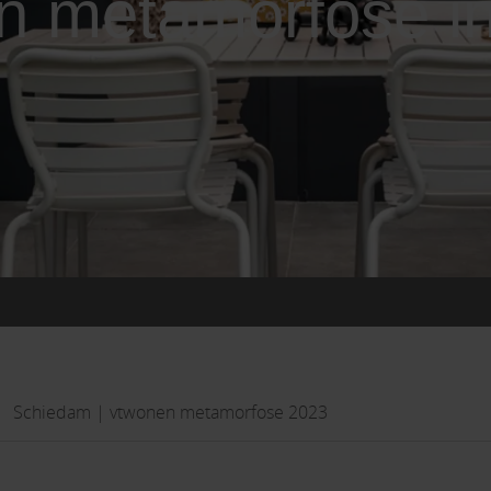
n metamorfose i
Schiedam | vtwonen metamorfose 2023