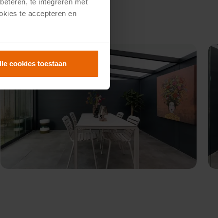
beteren, te integreren met
ookies te accepteren en
lle cookies toestaan