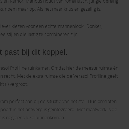
lous en Kemor. Marlous houdt van romantisch, jungle behang
jes, noem maar op. Als het maar knus en gezellig is.
iever kiezen voor een echte ‘mannenlook’. Donker,
ee stijlen die lastig te combineren zijn.
past bij dit koppel.
Verasol Profiline tuinkamer. Omdat hier de meeste ruimte én
jn recht. Met de extra ruimte die de Verasol Profiline geeft
t (!) vergroot.
om perfect aan bij de situatie van het stel. Hun omsloten
npoort in het ontwerp is geïntegreerd. Met maatwerk is de
at is nog eens luxe binnenkomen.