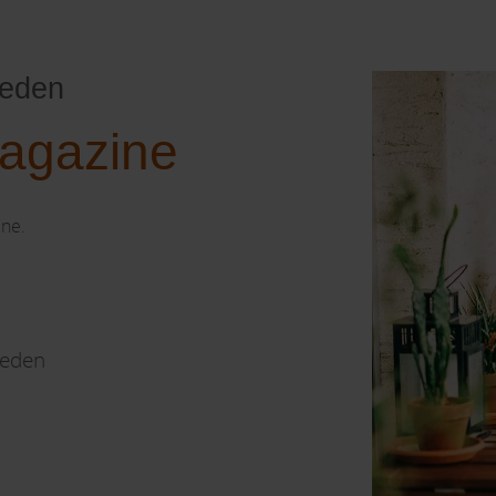
heden
magazine
ine.
heden