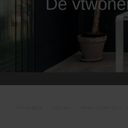
De vtwone
Homepagina
Inspiratie
Verasol Gezien op tv