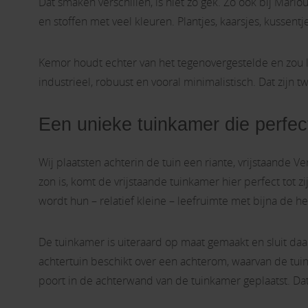
Dat smaken verschillen, is niet zo gek. Zo ook bij Mar
en stoffen met veel kleuren. Plantjes, kaarsjes, kussent
Kemor houdt echter van het tegenovergestelde en zou l
industrieel, robuust en vooral minimalistisch. Dat zijn tw
Een unieke tuinkamer die perfect 
Wij plaatsten achterin de tuin een riante, vrijstaande 
zon is, komt de vrijstaande tuinkamer hier perfect tot zi
wordt hun – relatief kleine – leefruimte met bijna de helf
De tuinkamer is uiteraard op maat gemaakt en sluit daar
achtertuin beschikt over een achterom, waarvan de tui
poort in de achterwand van de tuinkamer geplaatst. D