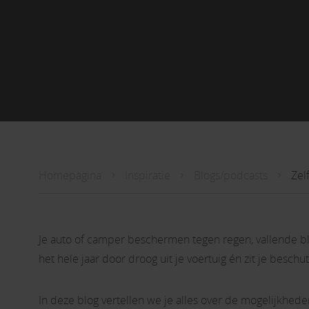
Homepagina
Inspiratie
Blogs/podcasts
Zel
Je auto of camper beschermen tegen regen, vallende blad
het hele jaar door droog uit je voertuig én zit je besc
In deze blog vertellen we je alles over de mogelijkhed