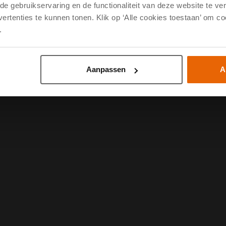
e gebruikservaring en de functionaliteit van deze website te ver
vertenties te kunnen tonen. Klik op ‘Alle cookies toestaan’ om c
.
Aanpassen
A