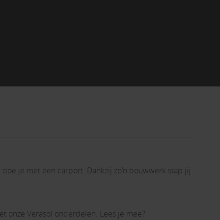
 doe je met een carport. Dankzij zo’n bouwwerk stap jij
 met onze Verasol onderdelen. Lees je mee?