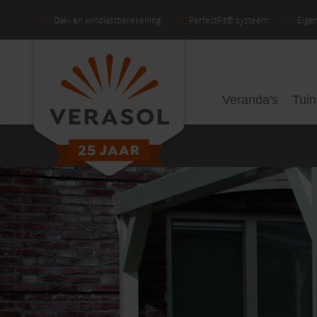
Dak- en windlastberekening
PerfectFit® systeem
Eigen
Veranda's
Tui