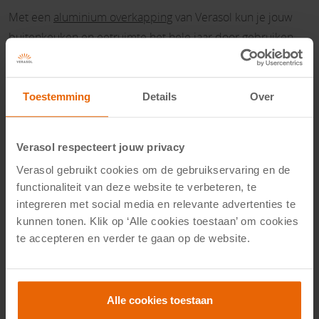
Met een
aluminium overkapping
van Verasol kun je jouw
buitenkeuken en eetruimte het hele jaar door gebruiken.
Onze overkappingen beschermen je tegen de elementen,
zodat je zelfs bij minder goed weer kunt genieten van een
heerlijke maaltijd buiten. Bovendien zorgt de moderne
Toestemming
Details
Over
uitstraling van aluminium voor een stijlvolle toevoeging aan
je buitenruimte.
Verasol respecteert jouw privacy
Verasol gebruikt cookies om de gebruikservaring en de
5. Verlichting en sfeerelementen
functionaliteit van deze website te verbeteren, te
De juiste
verlichting
kan een wereld van verschil maken in
integreren met social media en relevante advertenties te
je tuin. Sfeervolle tuinverlichting is een trend die in 2024
kunnen tonen. Klik op ‘Alle cookies toestaan’ om cookies
alleen maar groter wordt. Denk aan solar lichten, LED-strips
te accepteren en verder te gaan op de website.
en sfeervolle lampionnen die je tuin omtoveren tot een
magische plek zodra de zon ondergaat.
Alle cookies toestaan