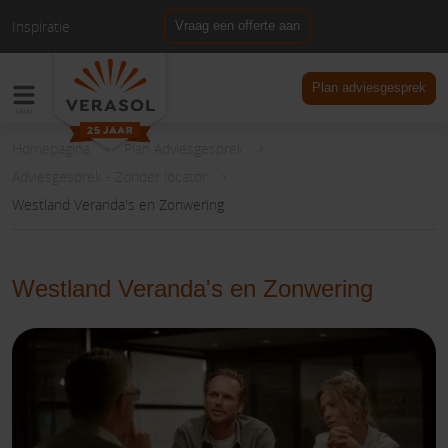
Inspiratie
Vraag een offerte aan
NL
DE
Plan adviesgesprek
Homepagina
Plan Adviesgesprek
Adviesgesprek - Zonder locator
Westland Veranda's en Zonwering
Westland Veranda's en Zonwering