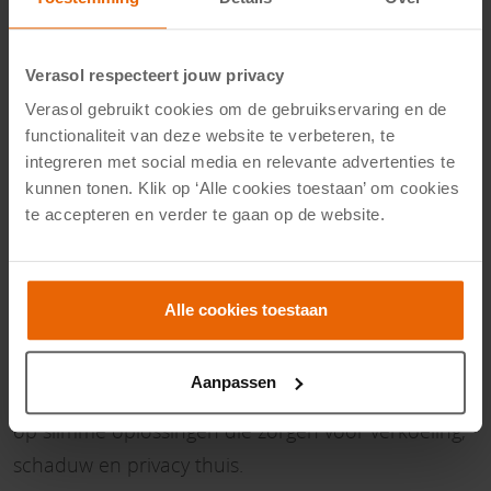
Verasol respecteert jouw privacy
Verasol gebruikt cookies om de gebruikservaring en de
functionaliteit van deze website te verbeteren, te
integreren met social media en relevante advertenties te
kunnen tonen. Klik op ‘Alle cookies toestaan’ om cookies
te accepteren en verder te gaan op de website.
Schaduwvoordeel bij Verasol van 1
augustus t/m 4 september
Alle cookies toestaan
Maak van jouw veranda of tuinkamer de fijnste plek
om deze zomer te genieten. Tijdens het Verasol
Aanpassen
Schaduwvoordeel ontvang je tijdelijk extra korting
op slimme oplossingen die zorgen voor verkoeling,
schaduw en privacy thuis.