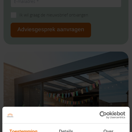
Ik wil graag de nieuwsbrief ontvangen
Adviesgesprek aanvragen
Toestemming
Details
Over