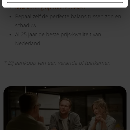
50% korting op zonnedoeken *
Bepaal zelf de perfecte balans tussen zon en
schaduw
Al 25 jaar de beste prijs-kwaliteit van
Nederland
* Bij aankoop van een veranda of tuinkamer.