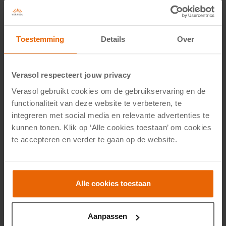
Toestemming
Details
Over
Verasol respecteert jouw privacy
Schaduwvoordeel bij Verasol van 1
Verasol gebruikt cookies om de gebruikservaring en de
augustus t/m 4 september
functionaliteit van deze website te verbeteren, te
integreren met social media en relevante advertenties te
Maak van jouw veranda of tuinkamer de fijnste plek
kunnen tonen. Klik op ‘Alle cookies toestaan’ om cookies
te accepteren en verder te gaan op de website.
om deze zomer te genieten. Tijdens het Verasol
Schaduwvoordeel ontvang je tijdelijk extra korting
op slimme oplossingen die zorgen voor verkoeling,
Alle cookies toestaan
schaduw en privacy thuis.
Aanpassen
50% korting op lamellen schuifwanden *