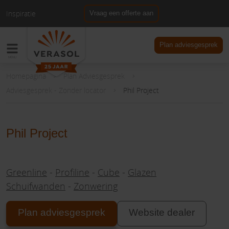
Inspiratie
Vraag een offerte aan
NL
DE
Plan adviesgesprek
Homepagina
Plan Adviesgesprek
Adviesgesprek - Zonder locator
Phil Project
Phil Project
Greenline
-
Profiline
-
Cube
-
Glazen
Schuifwanden
-
Zonwering
Plan adviesgesprek
Website dealer