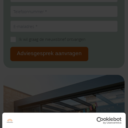
Ik wil graag de nieuwsbrief ontvangen
Adviesgesprek aanvragen