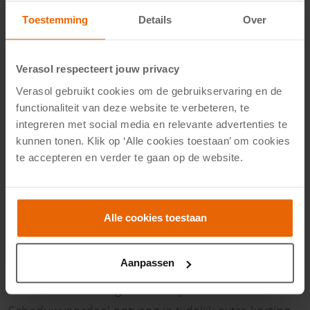
Toestemming
Details
Over
Verasol respecteert jouw privacy
Verasol gebruikt cookies om de gebruikservaring en de
functionaliteit van deze website te verbeteren, te
integreren met social media en relevante advertenties te
kunnen tonen. Klik op ‘Alle cookies toestaan’ om cookies
te accepteren en verder te gaan op de website.
Schaduwvoordeel bij Verasol van 1
Alle cookies toestaan
augustus t/m 4 september
Aanpassen
Maak van jouw veranda of tuinkamer de fijnste plek
om deze zomer te genieten. Tijdens het Verasol