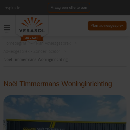
Inspiratie
Vraag een offerte aan
NL
DE
Plan adviesgesprek
Homepagina
Plan Adviesgesprek
Adviesgesprek - Zonder locator
Noël Timmermans Woninginrichting
Noël Timmermans Woninginrichting