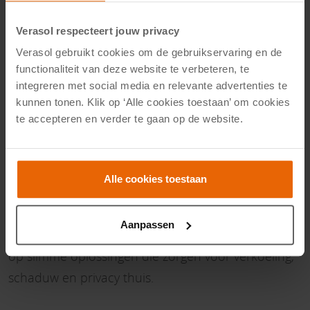
Verasol respecteert jouw privacy
Verasol gebruikt cookies om de gebruikservaring en de
functionaliteit van deze website te verbeteren, te
integreren met social media en relevante advertenties te
kunnen tonen. Klik op ‘Alle cookies toestaan’ om cookies
te accepteren en verder te gaan op de website.
Schaduwvoordeel bij Verasol van 1
augustus t/m 4 september
Alle cookies toestaan
Maak van jouw veranda of tuinkamer de fijnste plek
om deze zomer te genieten. Tijdens het Verasol
Aanpassen
Schaduwvoordeel ontvang je tijdelijk extra korting
op slimme oplossingen die zorgen voor verkoeling,
schaduw en privacy thuis.