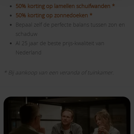
50% korting op lamellen schuifwanden *
50% korting op zonnedoeken *
Bepaal zelf de perfecte balans tussen zon en
schaduw
Al 25 jaar de beste prijs-kwaliteit van
Nederland
* Bij aankoop van een veranda of tuinkamer.