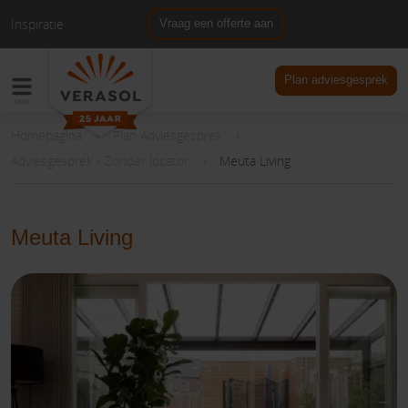
Inspiratie
Vraag een offerte aan
NL
DE
Plan adviesgesprek
Homepagina
Plan Adviesgesprek
Adviesgesprek - Zonder locator
Meuta Living
Meuta Living