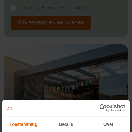
Ik wil graag de nieuwsbrief ontvangen
Adviesgesprek aanvragen
Toestemming
Details
Over