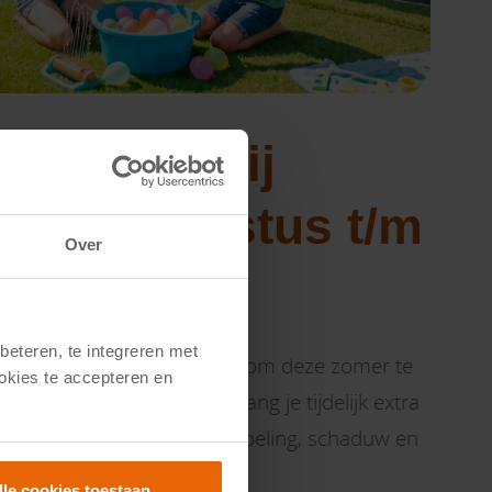
oordeel bij
an 1 augustus t/m
Over
ber
beteren, te integreren met
 tuinkamer de fijnste plek om deze zomer te
ookies te accepteren en
asol Schaduwvoordeel ontvang je tijdelijk extra
ingen die zorgen voor verkoeling, schaduw en
lle cookies toestaan