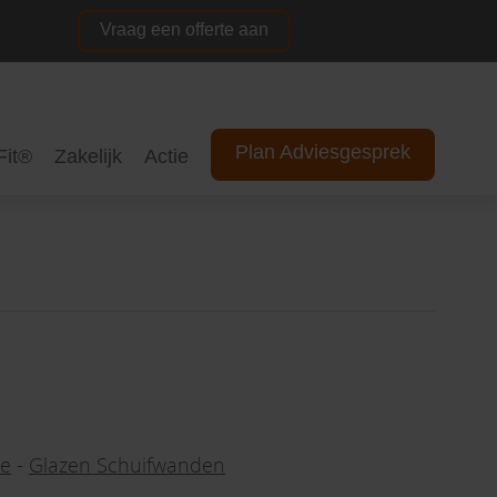
Vraag een offerte aan
NL
DE
Plan Adviesgesprek
Fit®
Zakelijk
Actie
e
-
Glazen Schuifwanden