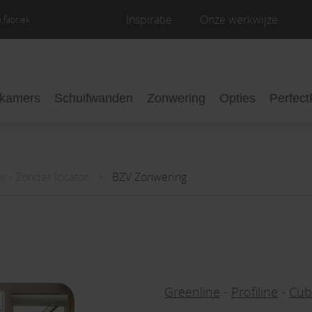
Inspiratie
Onze werkwijze
 fabriek
nkamers
Schuifwanden
Zonwering
Opties
Perfect
k - Zonder locator
BZV Zonwering
Greenline
-
Profiline
-
Cub