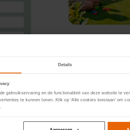
Schaduwv
Verasol v
Details
4 septem
ivacy
e gebruikservaring en de functionaliteit van deze website te ver
Maak van jouw veranda of
vertenties te kunnen tonen. Klik op ‘Alle cookies toestaan’ om c
genieten. Tijdens het Ver
.
korting op slimme oploss
privacy thuis.
Aanpassen
A