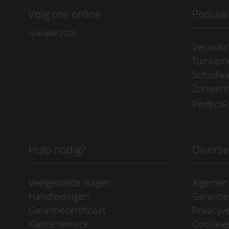
Volg ons online
Populai
{{variable:232}}
Veranda’
Tuinkam
Schuifw
Zonweri
PerfectFi
Hulp nodig?
Divers
Veelgestelde vragen
Algemen
Handleidingen
Garanti
Garantiecertificaat
Privacyve
Klantenservice
Cookieve