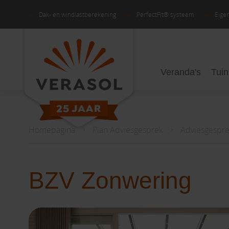
Dak- en windlastberekening
PerfectFit® systeem
Eigen
Veranda's
Tui
Homepagina
Plan Adviesgesprek
Adviesgespre
BZV Zonwering