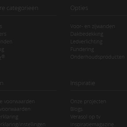
re categorieën
Opties
s
Voor- en zijwanden
ers
Dakbedekking
anden
Ledverlichting
ng
Fundering
®
Onderhoudsproducten
t
en
Inspiratie
e voorwaarden
Onze projecten
evoorwaarden
Blogs
rklaring
Verasol op tv
rklaring/instellingen
Inspiratiemagazine