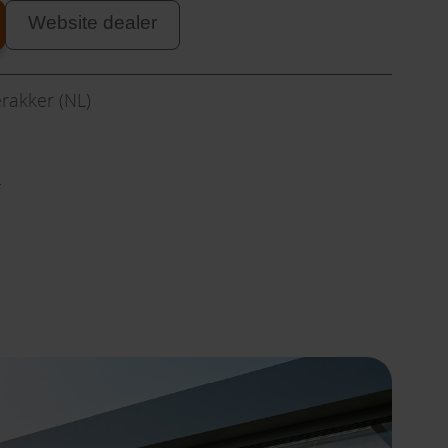
Website dealer
rakker (NL)
l