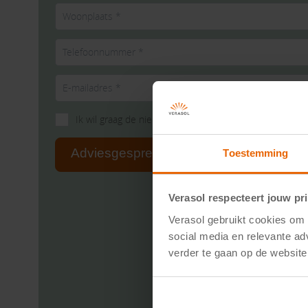
Ik wil graag de nieuwsbrief ontvangen
Adviesgesprek aanvragen
Toestemming
Verasol respecteert jouw pr
Verasol gebruikt cookies om d
social media en relevante ad
verder te gaan op de website