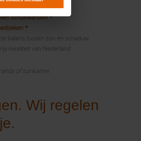
llen schuifwanden *
nedoeken *
ecte balans tussen zon en schaduw
rijs-kwaliteit van Nederland
randa of tuinkamer.
en. Wij regelen
je.