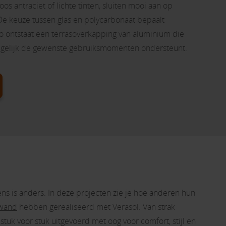
oos antraciet of lichte tinten, sluiten mooi aan op
De keuze tussen glas en polycarbonaat bepaalt
o ontstaat een terrasoverkapping van aluminium die
 tegelijk de gewenste gebruiksmomenten ondersteunt.
ens is anders. In deze projecten zie je hoe anderen hun
 wand
hebben gerealiseerd met Verasol. Van strak
tuk voor stuk uitgevoerd met oog voor comfort, stijl en