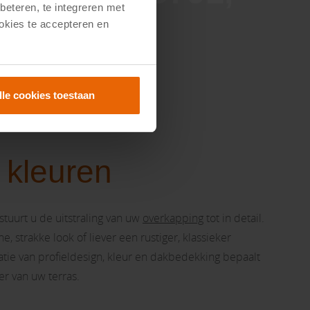
149,-
beteren, te integreren met
ookies te accepteren en
lle cookies toestaan
 kleuren
stuurt u de uitstraling van uw
overkapping
tot in detail.
 strakke look of liever een rustiger, klassieker
atie van profieldesign, kleur en dakbedekking bepaalt
er van uw terras.