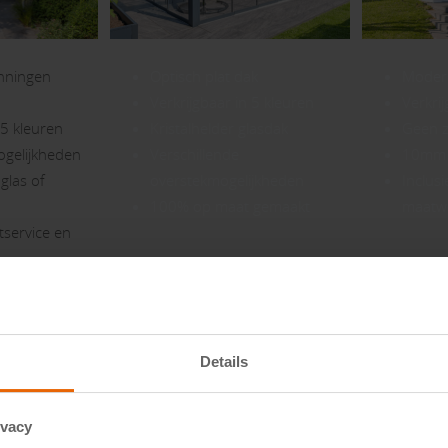
nningen
Optisch plat dak
Modern
Verkrijgbaar in 5 kleuren
Verkrij
 5 kleuren
Kristalhelder glasdak
Geen z
gelijkheden
Verschillende
10mm v
glas of
overstekmogelijkheden
Inclusi
100% op maat gemaakt
maatw
tservice en
der!
Kijk verder!
K
Details
vanaf
ivacy