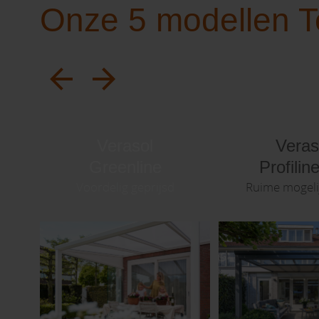
Onze 5 modellen T
Verasol
Veras
Greenline
Profilin
Voordelig geprijsd
Ruime mogel