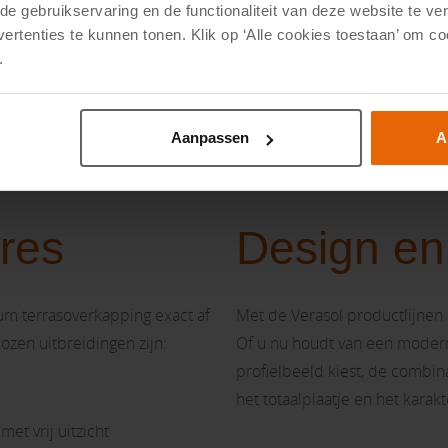
9,-
4995,-
7
e gebruikservaring en de functionaliteit van deze website te ver
vertenties te kunnen tonen. Klik op ‘Alle cookies toestaan’ om c
.
Aanpassen
A
res
Design en
um terrasoverkapping exact af
Met de Verasol productlijnen 
zen uitbreidingen zijn:
Of u nu houdt van een moderne,
profielbeeld kiest, de combin
het totaalplaatje en het karakt
et vrij uitzicht