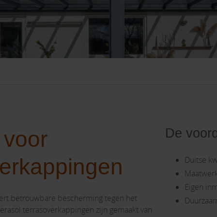
De voord
 voor
verkappingen
Duitse kwa
Maatwerk
Eigen in
ert betrouwbare bescherming tegen het
Duurzaam
Verasol terrasoverkappingen zijn gemaakt van