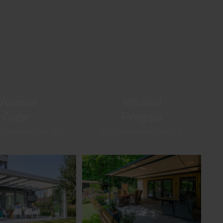
Verasol
Verasol
Cube
Pergola
en modern design
Optimale beschutting