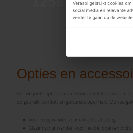
1259,-
202
Verasol gebruikt cookies om d
social media en relevante ad
verder te gaan op de website
Opties en accessoi
Met de juiste opties en accessoires stemt u uw alumini
op gebruik, comfort en gewenste openheid. De veelgeko
Voor en zijwanden voor extra beschutting
Glazen schuifwanden voor flexibel open en dicht, m