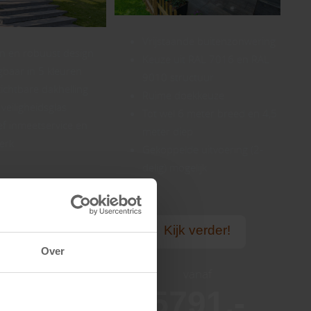
Vrijstaande buitenzonwering
 en robuust design
Keuze uit RAL 7016 en RAL
gbaar in 5 kleuren
9010 structuur
ichtbare dakhelling
Ruime doekkeuze
eiligheidsglas
Tot wel 6 meter breed en 4,5
ef inmeetservice en
meter diep
erk
Gekoppelde uitvoering (2-
delig) mogelijk
Kijk verder!
ijk verder!
Over
vanaf
vanaf
5791,-