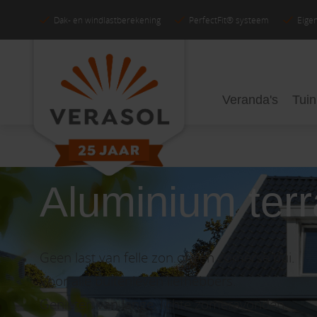
Dak- en windlastberekening
PerfectFit® systeem
Eigen
Veranda's
Tui
Aluminium ter
Geen last van felle zon of een zomerse bui.
Voor alle buitenleven liefhebbers.
Genieten van lange, lichte zomeravonden.