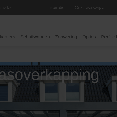
Inspiratie
Onze werkwijze
 fabriek
nkamers
Schuifwanden
Zonwering
Opties
Perfect
rasoverkapping