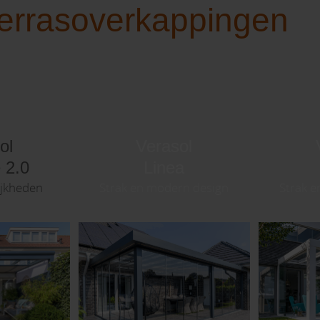
errasoverkappingen
ol
Verasol
e 2.0
Linea
ijkheden
Strak en modern design
Strak 