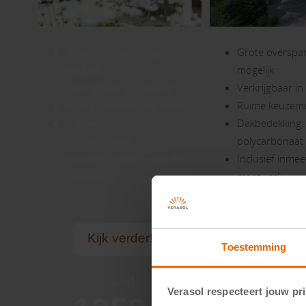
Grote overspanningen
Grote overspa
mogelijk
mogelijk
Verkrijgbaar in 2 kleuren
Verkrijgbaar in
Ruime keuzemogelijkheden
Ruime keuzemo
Dakbedekking: glas of
Dakbedekking: 
polycarbonaat
polycarbonaat
Inclusief inmeetservice en
Inclusief inmee
maatwerk
maatwerk
Kijk verder!
Kijk ver
Toestemming
vanaf
vanaf
Verasol respecteert jouw pr