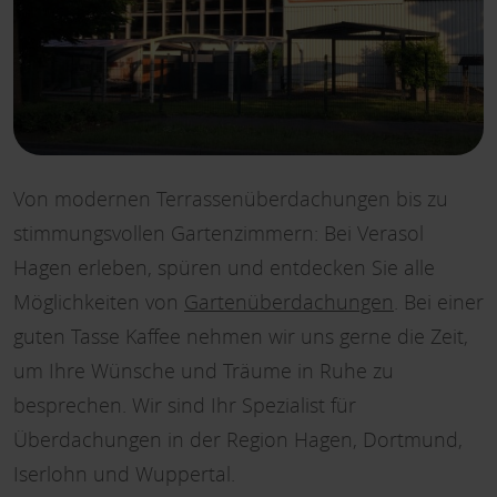
Von modernen Terrassenüberdachungen bis zu
stimmungsvollen Gartenzimmern: Bei Verasol
Hagen erleben, spüren und entdecken Sie alle
Möglichkeiten von
Gartenüberdachungen
. Bei einer
guten Tasse Kaffee nehmen wir uns gerne die Zeit,
um Ihre Wünsche und Träume in Ruhe zu
besprechen. Wir sind Ihr Spezialist für
Überdachungen in der Region Hagen, Dortmund,
Iserlohn und Wuppertal.