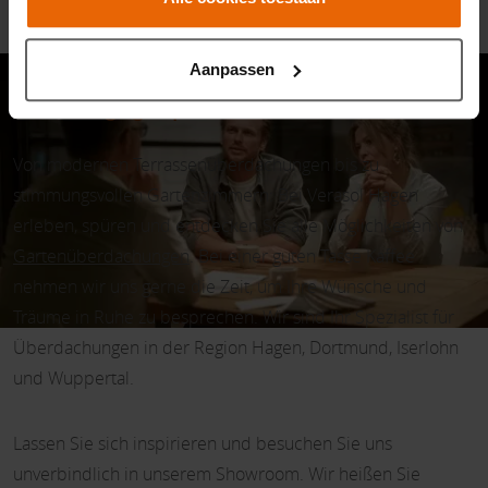
Was können Sie erwarten?
Aanpassen
Beratungsgespräch
Von modernen Terrassenüberdachungen bis zu
stimmungsvollen Gartenzimmern: Bei Verasol Hagen
erleben, spüren und entdecken Sie alle Möglichkeiten von
Gartenüberdachungen
. Bei einer guten Tasse Kaffee
nehmen wir uns gerne die Zeit, um Ihre Wünsche und
Träume in Ruhe zu besprechen. Wir sind Ihr Spezialist für
Überdachungen in der Region Hagen, Dortmund, Iserlohn
und Wuppertal.
Lassen Sie sich inspirieren und besuchen Sie uns
unverbindlich in unserem Showroom. Wir heißen Sie