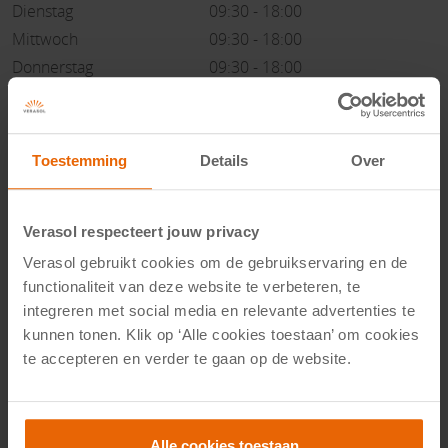
Dienstag
09:30 - 18:00
Mittwoch
09:30 - 18:00
Donnerstag
09:30 - 18:00
Freitag
09:30 - 18:00
Samstag
09:00 - 16:00
Sonntag
Geschlossen
Toestemming
Details
Over
Showroom-Termin
Verasol respecteert jouw privacy
Verasol gebruikt cookies om de gebruikservaring en de
functionaliteit van deze website te verbeteren, te
integreren met social media en relevante advertenties te
kunnen tonen. Klik op ‘Alle cookies toestaan’ om cookies
te accepteren en verder te gaan op de website.
Angepasste Öffnungszeiten
Es gibt derzeit keine angepassten Öffnungszeiten
Alle cookies toestaan