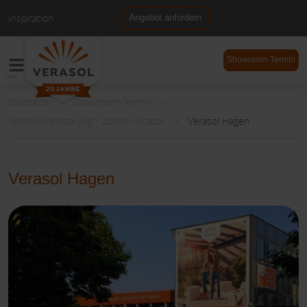
Inspiration
Angebot anfordern
NL
DE
Showroom-Termin
Startseite
Showroom-Termin
Terminvereinbarung - Zonder locator
Verasol Hagen
Verasol Hagen